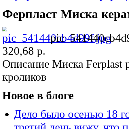
Ферпласт Миска кера
pic_541440cb4d9
320,68 р.
Описание
Миска Ferplast p
кроликов
Новое в блоге
Дело было осенью 18 го
третий день вижу, что 