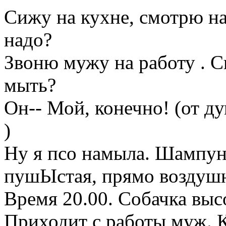
Сижу на кухне, смотрю н
надо?
Звоню мужу на работу . 
мыть?
Он-- Мой, конечно! (от ду
)
Ну я псо намыла. Шампунь
пушЫстая, прямо воздушн
Время 20.00. Собачка выс
Приходит с работы муж. К