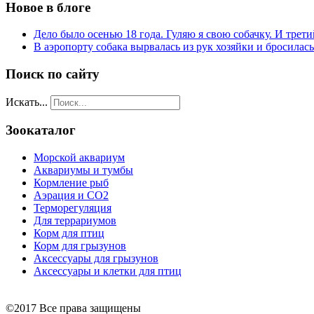
Новое в блоге
Дело было осенью 18 года. Гуляю я свою собачку. И трети
В аэропорту собака вырвалась из рук хозяйки и бросилас
Поиск по сайту
Искать...
Зоокаталог
Морской аквариум
Аквариумы и тумбы
Кормление рыб
Аэрация и СО2
Терморегуляция
Для террариумов
Корм для птиц
Корм для грызунов
Аксессуары для грызунов
Аксессуары и клетки для птиц
©2017 Все права защищены