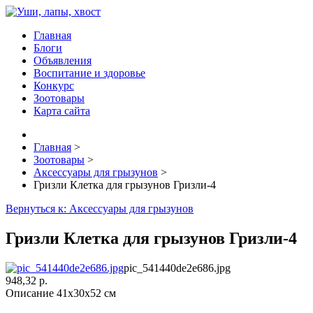
Главная
Блоги
Объявления
Воспитание и здоровье
Конкурс
Зоотовары
Карта сайта
Главная
>
Зоотовары
>
Аксессуары для грызунов
>
Гризли Клетка для грызунов Гризли-4
Вернуться к: Аксессуары для грызунов
Гризли Клетка для грызунов Гризли-4
pic_541440de2e686.jpg
948,32 р.
Описание
41х30х52 см