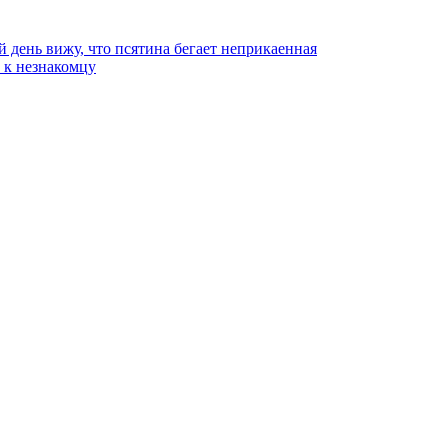
й день вижу, что псятина бегает неприкаенная
ь к незнакомцу