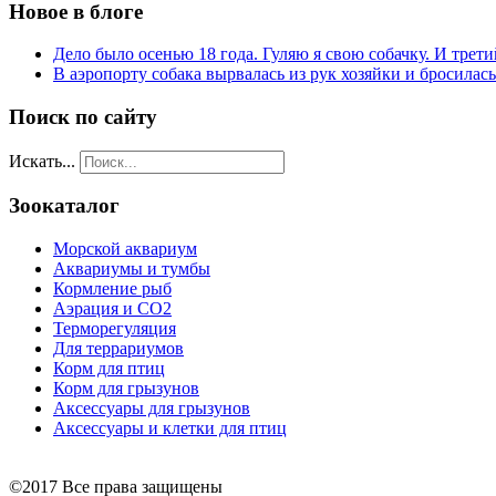
Новое в блоге
Дело было осенью 18 года. Гуляю я свою собачку. И трети
В аэропорту собака вырвалась из рук хозяйки и бросилас
Поиск по сайту
Искать...
Зоокаталог
Морской аквариум
Аквариумы и тумбы
Кормление рыб
Аэрация и СО2
Терморегуляция
Для террариумов
Корм для птиц
Корм для грызунов
Аксессуары для грызунов
Аксессуары и клетки для птиц
©2017 Все права защищены