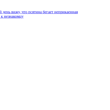
й день вижу, что псятина бегает неприкаенная
ь к незнакомцу