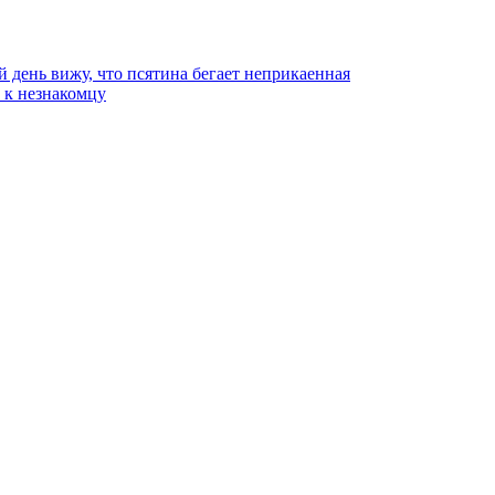
й день вижу, что псятина бегает неприкаенная
ь к незнакомцу