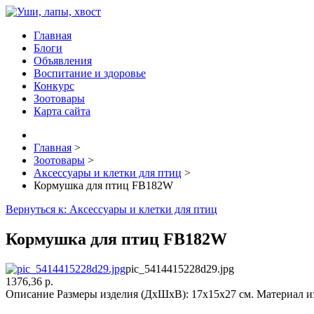
Главная
Блоги
Объявления
Воспитание и здоровье
Конкурс
Зоотовары
Карта сайта
Главная
>
Зоотовары
>
Аксессуары и клетки для птиц
>
Кормушка для птиц FB182W
Вернуться к: Аксессуары и клетки для птиц
Кормушка для птиц FB182W
pic_5414415228d29.jpg
1376,36 р.
Описание
Размеры изделия (ДхШхВ): 17x15x27 см. Материал изде