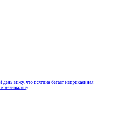
й день вижу, что псятина бегает неприкаенная
ь к незнакомцу