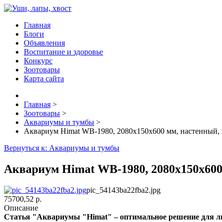
Главная
Блоги
Объявления
Воспитание и здоровье
Конкурс
Зоотовары
Карта сайта
Главная
>
Зоотовары
>
Аквариумы и тумбы
>
Аквариум Himat WB-1980, 2080x150x600 мм, настенный, 
Вернуться к: Аквариумы и тумбы
Аквариум Himat WB-1980, 2080x150x600
pic_54143ba22fba2.jpg
75700,52 р.
Описание
Статья "Аквариумы "Himat" – оптимальное решение для л