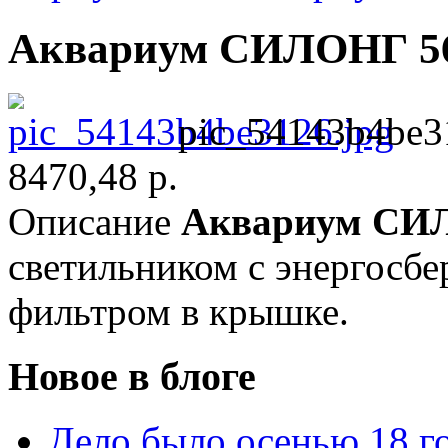
Аквариум СИЛОНГ 56
pic_54143b4be3
8470,48 р.
Описание
Аквариум С
светильником с энергосб
фильтром в крышке.
Новое в блоге
Дело было осенью 18 го