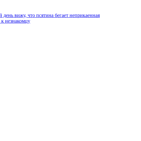
й день вижу, что псятина бегает неприкаенная
ь к незнакомцу