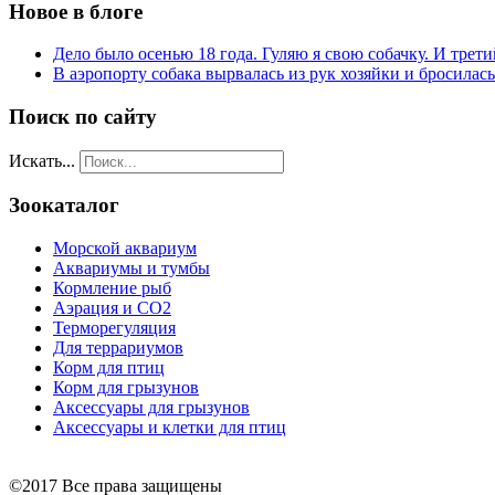
Новое в блоге
Дело было осенью 18 года. Гуляю я свою собачку. И трети
В аэропорту собака вырвалась из рук хозяйки и бросилас
Поиск по сайту
Искать...
Зоокаталог
Морской аквариум
Аквариумы и тумбы
Кормление рыб
Аэрация и СО2
Терморегуляция
Для террариумов
Корм для птиц
Корм для грызунов
Аксессуары для грызунов
Аксессуары и клетки для птиц
©2017 Все права защищены