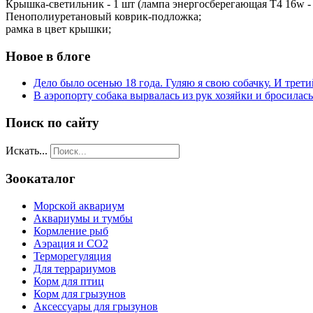
Крышка-светильник - 1 шт (лампа энергосберегающая T4 16w - 
Пенополиуретановый коврик-подложка;
рамка в цвет крышки;
Новое в блоге
Дело было осенью 18 года. Гуляю я свою собачку. И трети
В аэропорту собака вырвалась из рук хозяйки и бросилас
Поиск по сайту
Искать...
Зоокаталог
Морской аквариум
Аквариумы и тумбы
Кормление рыб
Аэрация и СО2
Терморегуляция
Для террариумов
Корм для птиц
Корм для грызунов
Аксессуары для грызунов