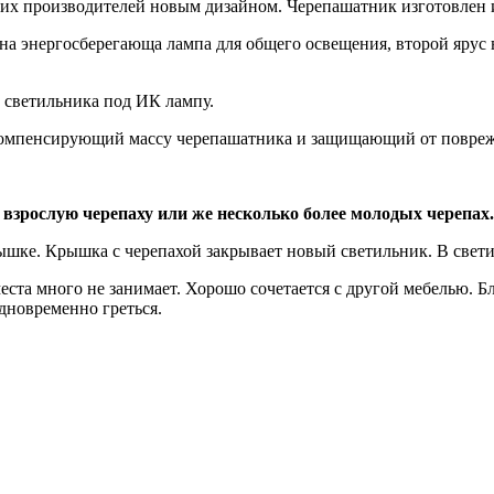
гих производителей новым дизайном. Черепашатник изготовлен и
на энергосберегающа лампа для общего освещения, второй ярус 
 светильника под ИК лампу.
омпенсирующий массу черепашатника и защищающий от поврежден
 взрослую черепаху или же несколько более молодых черепах.
шке. Крышка с черепахой закрывает новый светильник. В свети
еста много не занимает. Хорошо сочетается с другой мебелью. Б
одновременно греться.