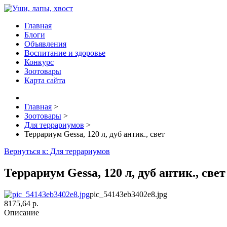
Главная
Блоги
Объявления
Воспитание и здоровье
Конкурс
Зоотовары
Карта сайта
Главная
>
Зоотовары
>
Для террариумов
>
Террариум Gessa, 120 л, дуб антик., свет
Вернуться к: Для террариумов
Террариум Gessa, 120 л, дуб антик., свет
pic_54143eb3402e8.jpg
8175,64 р.
Описание