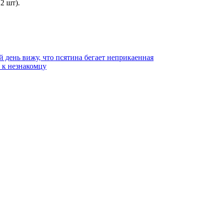
2 шт).
й день вижу, что псятина бегает неприкаенная
ь к незнакомцу