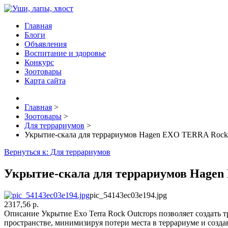
Главная
Блоги
Объявления
Воспитание и здоровье
Конкурс
Зоотовары
Карта сайта
Главная
>
Зоотовары
>
Для террариумов
>
Укрытие-скала для террариумов Hagen EXO TERRA Rock 
Вернуться к: Для террариумов
Укрытие-скала для террариумов Hagen
pic_54143ec03e194.jpg
2317,56 р.
Описание
Укрытие Exo Terra Rock Outcrops позволяет создать
пространстве, минимизируя потери места в террариуме и созда