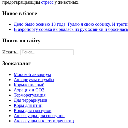
предотвращающим
стресс
у животных.
Новое в блоге
Дело было осенью 18 года. Гуляю я свою собачку. И трети
В аэропорту собака вырвалась из рук хозяйки и бросилас
Поиск по сайту
Искать...
Зоокаталог
Морской аквариум
Аквариумы и тумбы
Кормление рыб
Аэрация и СО2
Терморегуляция
Для террариумов
Корм для птиц
Корм для грызунов
Аксессуары для грызунов
Аксессуары и клетки для птиц