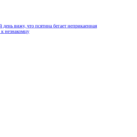
й день вижу, что псятина бегает неприкаенная
ь к незнакомцу