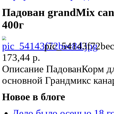
Падован grandMix can
400г
pic_54143f72bec
173,44 р.
Описание
ПадованКорм дл
основной Грандмикс кана
Новое в блоге
Дело было осенью 18 го