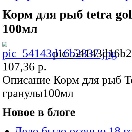
Корм для рыб tetra go
100мл
pic_54143d16b2
107,36 р.
Описание
Корм для рыб Te
гранулы100мл
Новое в блоге
Дело было осенью 18 го