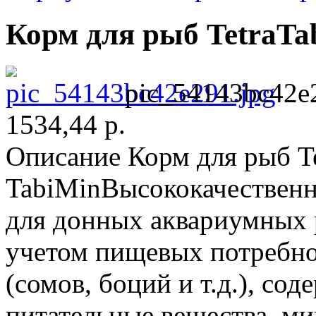
Корм для рыб TetraTa
pic_54143bc42e
1534,44 р.
Описание
Корм для рыб Te
TabiMinВысококачественн
для донных аквариумных 
учетом пищевых потребн
(сомов, боций и т.д.), со
питательные вещества, м