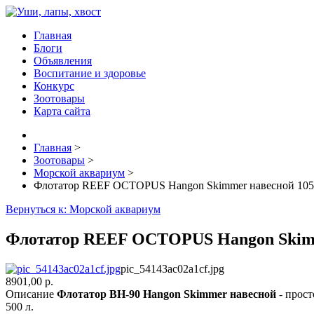
Главная
Блоги
Объявления
Воспитание и здоровье
Конкурс
Зоотовары
Карта сайта
Главная
>
Зоотовары
>
Морской аквариум
>
Флотатор REEF OCTOPUS Hangon Skimmer навесной 105х1
Вернуться к: Морской аквариум
Флотатор REEF OCTOPUS Hangon Skimmer
pic_54143ac02a1cf.jpg
8901,00 р.
Описание
Флотатор BH-90 Hangon Skimmer навесной
- прос
500 л.