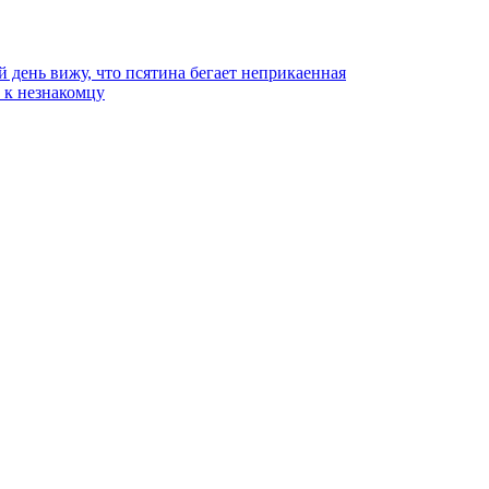
й день вижу, что псятина бегает неприкаенная
ь к незнакомцу