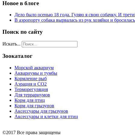
Новое в блоге
Дело было осенью 18 года. Гуляю я свою собачку. И трети
В аэропорту собака вырвалась из рук хозяйки и бросилас
Поиск по сайту
Искать...
Зоокаталог
Морской аквариум
Аквариумы и тумбы
Кормление рыб
Аэрация и СО2
Терморегуляция
Для террариумов
Корм для птиц
Корм для грызунов
Аксессуары для грызунов
Аксессуары и клетки для птиц
©2017 Все права защищены