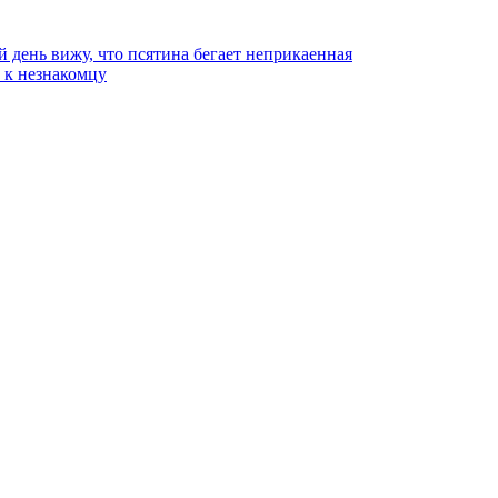
й день вижу, что псятина бегает неприкаенная
ь к незнакомцу