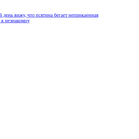
й день вижу, что псятина бегает неприкаенная
ь к незнакомцу