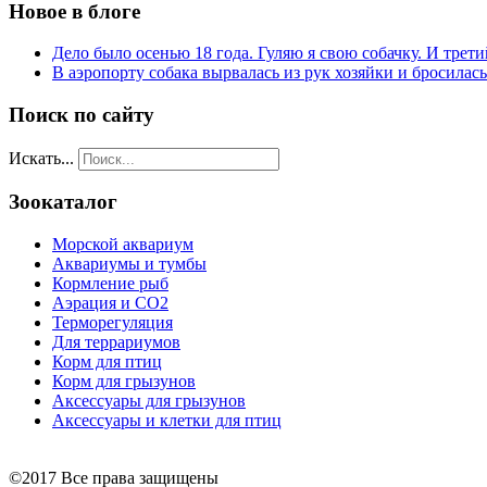
Новое в блоге
Дело было осенью 18 года. Гуляю я свою собачку. И трети
В аэропорту собака вырвалась из рук хозяйки и бросилас
Поиск по сайту
Искать...
Зоокаталог
Морской аквариум
Аквариумы и тумбы
Кормление рыб
Аэрация и СО2
Терморегуляция
Для террариумов
Корм для птиц
Корм для грызунов
Аксессуары для грызунов
Аксессуары и клетки для птиц
©2017 Все права защищены