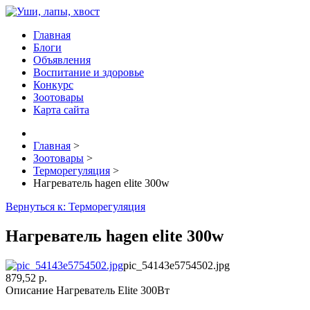
Главная
Блоги
Объявления
Воспитание и здоровье
Конкурс
Зоотовары
Карта сайта
Главная
>
Зоотовары
>
Терморегуляция
>
Нагреватель hagen elite 300w
Вернуться к: Терморегуляция
Нагреватель hagen elite 300w
pic_54143e5754502.jpg
879,52 р.
Описание
Нагреватель Elite 300Вт