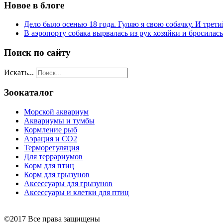
Новое в блоге
Дело было осенью 18 года. Гуляю я свою собачку. И трети
В аэропорту собака вырвалась из рук хозяйки и бросилас
Поиск по сайту
Искать...
Зоокаталог
Морской аквариум
Аквариумы и тумбы
Кормление рыб
Аэрация и СО2
Терморегуляция
Для террариумов
Корм для птиц
Корм для грызунов
Аксессуары для грызунов
Аксессуары и клетки для птиц
©2017 Все права защищены