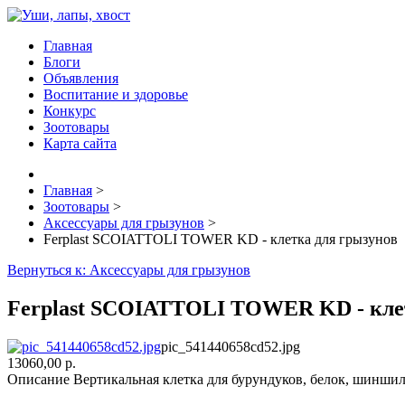
Главная
Блоги
Объявления
Воспитание и здоровье
Конкурс
Зоотовары
Карта сайта
Главная
>
Зоотовары
>
Аксессуары для грызунов
>
Ferplast SCOIATTOLI TOWER KD - клетка для грызунов
Вернуться к: Аксессуары для грызунов
Ferplast SCOIATTOLI TOWER KD - кле
pic_541440658cd52.jpg
13060,00 р.
Описание
Вертикальная клетка для бурундуков, белок, шиншилл 