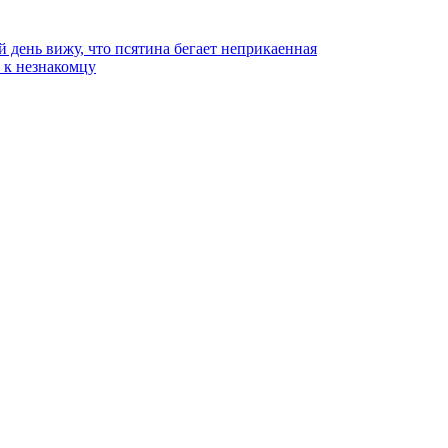
й день вижу, что псятина бегает неприкаенная
ь к незнакомцу