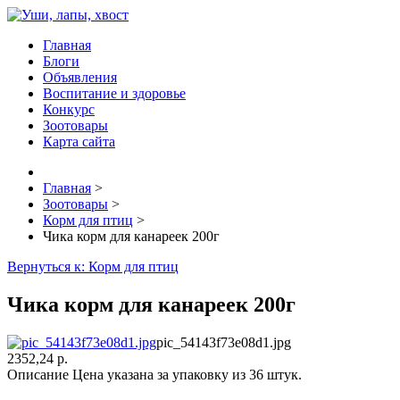
Главная
Блоги
Объявления
Воспитание и здоровье
Конкурс
Зоотовары
Карта сайта
Главная
>
Зоотовары
>
Корм для птиц
>
Чика корм для канареек 200г
Вернуться к: Корм для птиц
Чика корм для канареек 200г
pic_54143f73e08d1.jpg
2352,24 р.
Описание
Цена указана за упаковку из 36 штук.