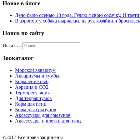
Новое в блоге
Дело было осенью 18 года. Гуляю я свою собачку. И трети
В аэропорту собака вырвалась из рук хозяйки и бросилас
Поиск по сайту
Искать...
Зоокаталог
Морской аквариум
Аквариумы и тумбы
Кормление рыб
Аэрация и СО2
Терморегуляция
Для террариумов
Корм для птиц
Корм для грызунов
Аксессуары для грызунов
Аксессуары и клетки для птиц
©2017 Все права защищены