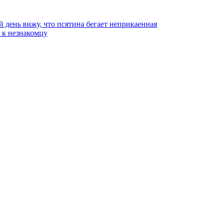
й день вижу, что псятина бегает неприкаенная
ь к незнакомцу